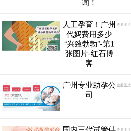
询！
人工孕育！广州
查看图片
代妈费用多少
“兴致勃勃”-第1
张图片-红石博
客
广州专业助孕公
查看图片
司
国内三代试管供
查看图片