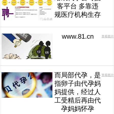
客平台 多靠违
规医疗机构生存
www.81.cn
查看图片
而局部代孕，是
查看图片
指卵子由代孕妈
妈提供，经过人
工受精后再由代
孕妈妈怀孕