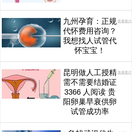
九州孕育：正规
查看图片
代怀费用咨询？
我想找人试管代
怀宝宝！
昆明做人工授精
查看图片
需不需要结婚证
3366 人阅读 贵
阳卵巢早衰供卵
试管成功率