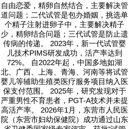
自由恋爱，精卵自然结合，主要解决管
道问题；二代试管是包办婚姻，挑选单
个精子注射进卵子中，主要解决精子
少，精卵结合问题；三代试管是防止遗
传病的传递。 2023年，新一代试管婴
儿技术PIMS研发成功，活产率达到
72%。 自2022年起，中国多地如湖
北、广西、上海、青海、河南等将试管
婴儿等辅助生殖类医疗服务项目纳入医
保支付范围。 2025年，研究发现对于
严重男性不育患者，PGT-A技术并未提
高活产率。 2026年1月，东营市人民医
院（东营市妇幼保健院）成功通过山东
省卫健委国家级专家评审，获批“试管