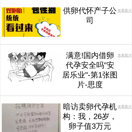
供卵代怀产子公
查看图片
司
满意!国内借卵
查看图片
代孕安全吗"安
居乐业"-第1张图
片-思度
暗访卖卵代孕机
查看图片
构：我，26岁，
卵子值3万元