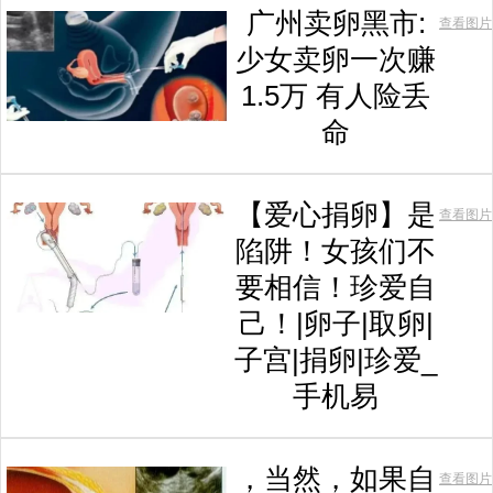
广州卖卵黑市:
查看图片
少女卖卵一次赚
1.5万 有人险丢
命
【爱心捐卵】是
查看图片
陷阱！女孩们不
要相信！珍爱自
己！|卵子|取卵|
子宫|捐卵|珍爱_
手机易
，当然，如果自
查看图片