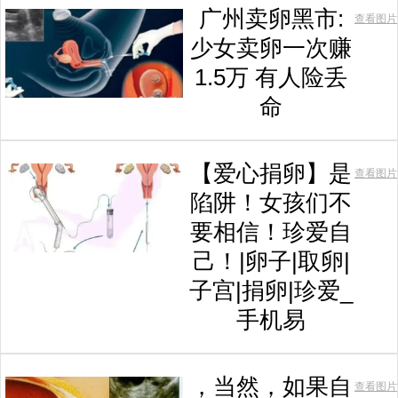
广州卖卵黑市:
查看图片
少女卖卵一次赚
1.5万 有人险丢
命
【爱心捐卵】是
查看图片
陷阱！女孩们不
要相信！珍爱自
己！|卵子|取卵|
子宫|捐卵|珍爱_
手机易
，当然，如果自
查看图片