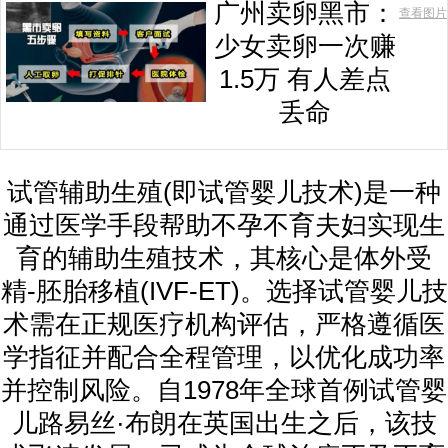
广州卖卵黑市：
查看图片
少女卖卵一次赚
1.5万 有人差点
丢命
试管辅助生殖(即试管婴儿技术)是一种
通过医学手段帮助不孕不育夫妇实现生
育的辅助生殖技术，其核心是体外受
精-胚胎移植(IVF-ET)。选择试管婴儿技
术需在正规医疗机构评估，严格遵循医
学指征并配合全程管理，以优化成功率
并控制风险。自1978年全球首例试管婴
儿路易丝·布朗在英国出生之后，该技