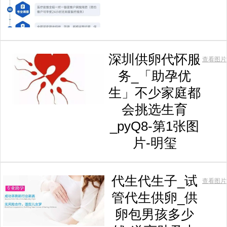
深圳供卵代怀服
查看图片
务_「助孕优
生」不少家庭都
会挑选生育
_pyQ8-第1张图
片-明玺
代生代生子_试
查看图片
管代生供卵_供
卵包男孩多少