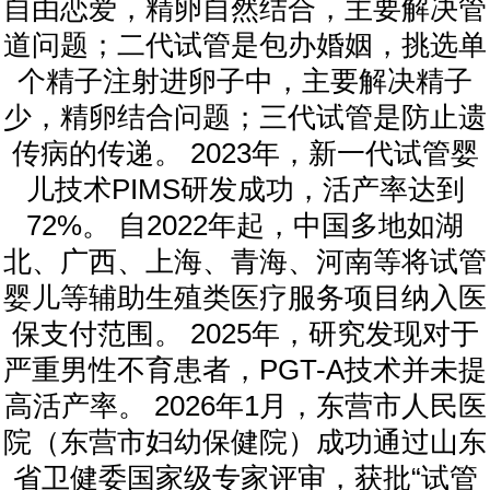
自由恋爱，精卵自然结合，主要解决管
道问题；二代试管是包办婚姻，挑选单
个精子注射进卵子中，主要解决精子
少，精卵结合问题；三代试管是防止遗
传病的传递。 2023年，新一代试管婴
儿技术PIMS研发成功，活产率达到
72%。 自2022年起，中国多地如湖
北、广西、上海、青海、河南等将试管
婴儿等辅助生殖类医疗服务项目纳入医
保支付范围。 2025年，研究发现对于
严重男性不育患者，PGT-A技术并未提
高活产率。 2026年1月，东营市人民医
院（东营市妇幼保健院）成功通过山东
省卫健委国家级专家评审，获批“试管