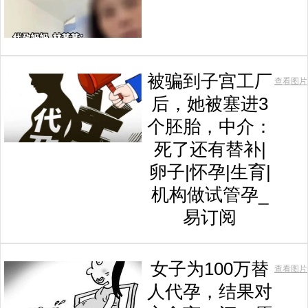
被骗到子宫工厂
查看图片
后，她被塞进3
个胚胎，中介：
死了还有替补|
卵子|怀孕|生育|
机构做试管孕_
易订阅
女子为100万替
查看图片
人代孕，结果对