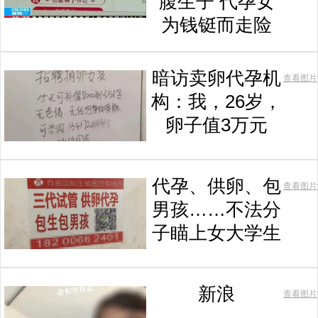
腹生子 代孕女
为钱铤而走险
暗访卖卵代孕机
查看图片
构：我，26岁，
卵子值3万元
代孕、供卵、包
查看图片
男孩……不法分
子瞄上女大学生
新浪
查看图片