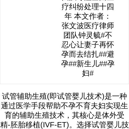
疗纠纷处理十四
年 本文作者：
张文波医疗律师
团队钟灵毓#不
忍心让妻子再怀
孕而去结扎##避
孕##新生儿##孕
妇#
试管辅助生殖(即试管婴儿技术)是一种
通过医学手段帮助不孕不育夫妇实现生
育的辅助生殖技术，其核心是体外受
精-胚胎移植(IVF-ET)。选择试管婴儿技