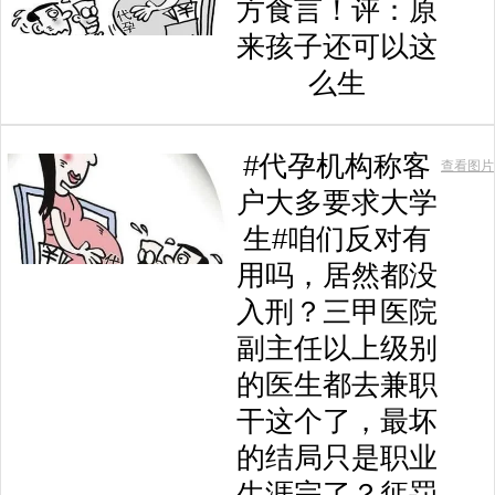
方食言！评：原
来孩子还可以这
么生
#代孕机构称客
查看图片
户大多要求大学
生#咱们反对有
用吗，居然都没
入刑？三甲医院
副主任以上级别
的医生都去兼职
干这个了，最坏
的结局只是职业
生涯完了？惩罚