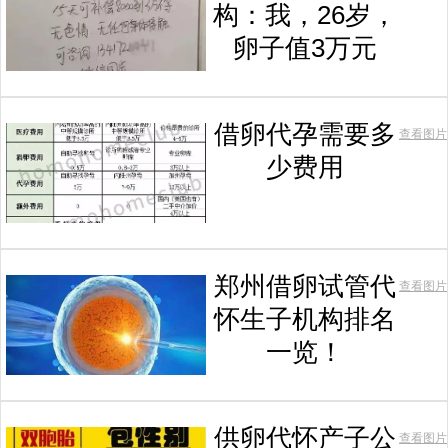
构：我，26岁，
卵子值3万元
借卵代孕需要多
查看图片
少费用
郑州借卵试管代
查看图片
怀生子机构排名
一览！
供卵代怀产子公
查看图片