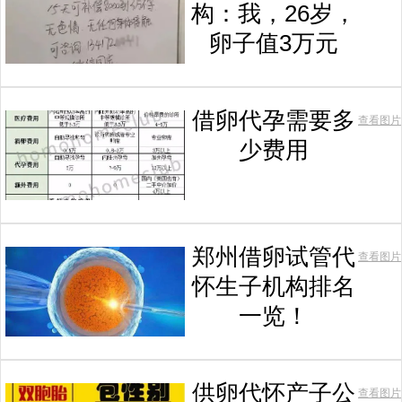
构：我，26岁，
卵子值3万元
借卵代孕需要多
查看图片
少费用
郑州借卵试管代
查看图片
怀生子机构排名
一览！
供卵代怀产子公
查看图片