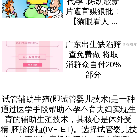
代孕”,陈凯歌新
片遭官媒狠批！
【猫眼看人 ...
广东出生缺陷筛
查看图片
查免费做 将取
消群众自付20%
部分
试管辅助生殖(即试管婴儿技术)是一种
通过医学手段帮助不孕不育夫妇实现生
育的辅助生殖技术，其核心是体外受
精-胚胎移植(IVF-ET)。选择试管婴儿技