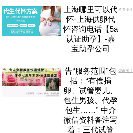
上海哪里可以代
查看图片
怀-上海供卵代
怀咨询电话【5a
认证助孕】-嘉
宝助孕公司
告“服务范围”包
查看图片
括：“有偿捐
卵、试管婴儿、
包生男孩、代孕
包生……” 中介
微信资料备注写
着：三代试管