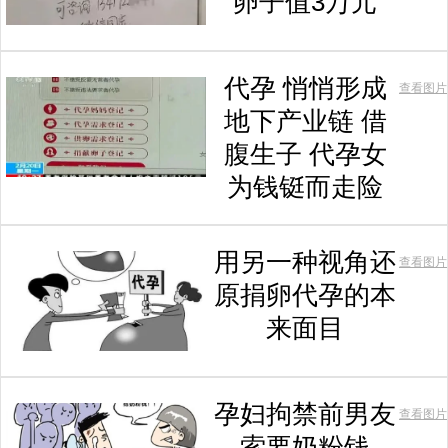
卵子值3万元
代孕 悄悄形成
查看图片
地下产业链 借
腹生子 代孕女
为钱铤而走险
用另一种视角还
查看图片
原捐卵代孕的本
来面目
孕妇拘禁前男友
查看图片
索要奶粉钱