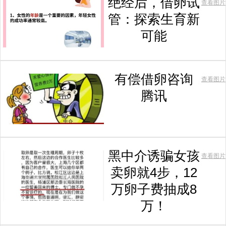
绝经后，借卵试
查看图片
管：探索生育新
可能
有偿借卵咨询
查看图片
腾讯
黑中介诱骗女孩
查看图片
卖卵就4步，12
万卵子费抽成8
万！