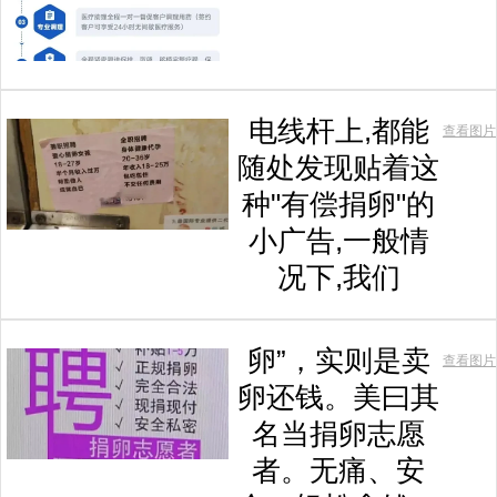
电线杆上,都能
查看图片
随处发现贴着这
种"有偿捐卵"的
小广告,一般情
况下,我们
卵”，实则是卖
查看图片
卵还钱。美曰其
名当捐卵志愿
者。无痛、安