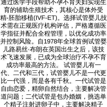
通过医学手段帮助不孕不育夫妇实现生
育的辅助生殖技术，其核心是体外受
精-胚胎移植(IVF-ET)。选择试管婴儿技
术需在正规医疗机构评估，严格遵循医
学指征并配合全程管理，以优化成功率
并控制风险。自1978年全球首例试管婴
儿路易丝·布朗在英国出生之后，该技
术飞速发展，已成为全球治疗不孕不育
成功率最高的方法。 试管婴儿有一
代、二代和三代，试管婴儿不是一代更
比一代强，而是各有千秋。一代试管是
自由恋爱，精卵自然结合，主要解决管
道问题；二代试管是包办婚姻，挑选单
个精子注射进卵子中，主要解决精子