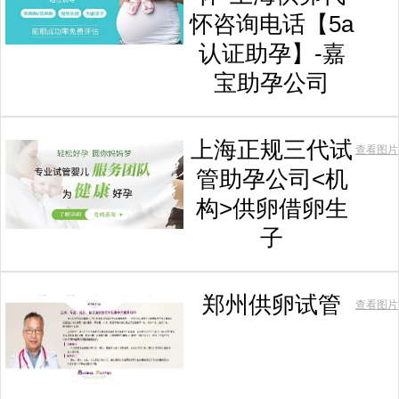
怀咨询电话【5a
认证助孕】-嘉
宝助孕公司
上海正规三代试
查看图片
管助孕公司<机
构>供卵借卵生
子
郑州供卵试管
查看图片