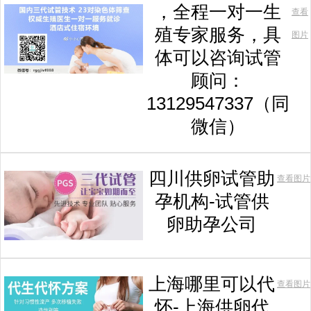
，全程一对一生
查看
殖专家服务，具
图片
体可以咨询试管
顾问：
13129547337（同
微信）
四川供卵试管助
查看图片
孕机构-试管供
卵助孕公司
上海哪里可以代
查看图片
怀-上海供卵代