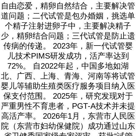
自由恋爱，精卵自然结合，主要解决管
道问题；二代试管是包办婚姻，挑选单
个精子注射进卵子中，主要解决精子
少，精卵结合问题；三代试管是防止遗
传病的传递。 2023年，新一代试管婴
儿技术PIMS研发成功，活产率达到
72%。 自2022年起，中国多地如湖
北、广西、上海、青海、河南等将试管
婴儿等辅助生殖类医疗服务项目纳入医
保支付范围。 2025年，研究发现对于
严重男性不育患者，PGT-A技术并未提
高活产率。 2026年1月，东营市人民医
院（东营市妇幼保健院）成功通过山东
省卫健委国家级专家评审，获批“试管