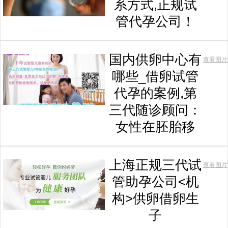
系方式,正规试
管代孕公司！
国内供卵中心有
查看图片
哪些_借卵试管
代孕的案例,第
三代随诊顾问：
女性在胚胎移
上海正规三代试
查看图片
管助孕公司<机
构>供卵借卵生
子