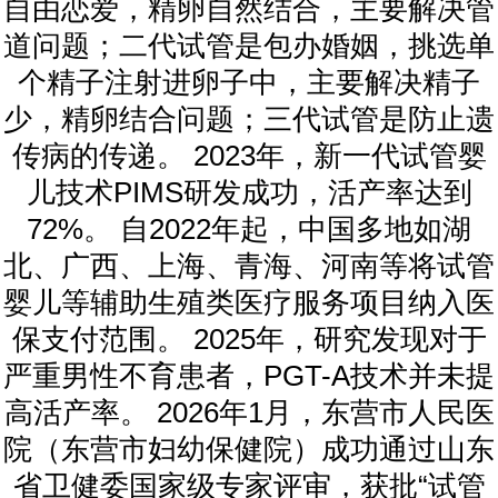
自由恋爱，精卵自然结合，主要解决管
道问题；二代试管是包办婚姻，挑选单
个精子注射进卵子中，主要解决精子
少，精卵结合问题；三代试管是防止遗
传病的传递。 2023年，新一代试管婴
儿技术PIMS研发成功，活产率达到
72%。 自2022年起，中国多地如湖
北、广西、上海、青海、河南等将试管
婴儿等辅助生殖类医疗服务项目纳入医
保支付范围。 2025年，研究发现对于
严重男性不育患者，PGT-A技术并未提
高活产率。 2026年1月，东营市人民医
院（东营市妇幼保健院）成功通过山东
省卫健委国家级专家评审，获批“试管