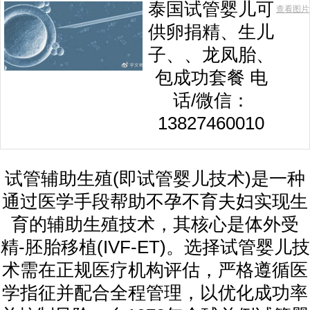
泰国试管婴儿可
查看图片
供卵捐精、生儿
子、、龙凤胎、
包成功套餐 电
话/微信：
13827460010
试管辅助生殖(即试管婴儿技术)是一种
通过医学手段帮助不孕不育夫妇实现生
育的辅助生殖技术，其核心是体外受
精-胚胎移植(IVF-ET)。选择试管婴儿技
术需在正规医疗机构评估，严格遵循医
学指征并配合全程管理，以优化成功率