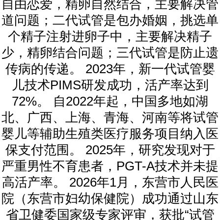
自由恋爱，精卵自然结合，主要解决管
道问题；二代试管是包办婚姻，挑选单
个精子注射进卵子中，主要解决精子
少，精卵结合问题；三代试管是防止遗
传病的传递。 2023年，新一代试管婴
儿技术PIMS研发成功，活产率达到
72%。 自2022年起，中国多地如湖
北、广西、上海、青海、河南等将试管
婴儿等辅助生殖类医疗服务项目纳入医
保支付范围。 2025年，研究发现对于
严重男性不育患者，PGT-A技术并未提
高活产率。 2026年1月，东营市人民医
院（东营市妇幼保健院）成功通过山东
省卫健委国家级专家评审，获批“试管